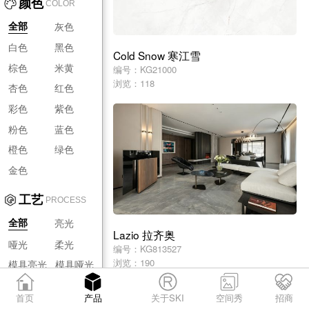
颜色
COLOR
灰色
全部
白色
黑色
Cold Snow 寒江雪
棕色
米黄
编号：KG21000
浏览：118
杏色
红色
彩色
紫色
粉色
蓝色
橙色
绿色
金色
工艺
PROCESS
亮光
全部
Lazio 拉齐奥
哑光
柔光
编号：KG813527
浏览：190
模具亮光
模具哑光
模具柔光
首页
产品
关于SKI
空间秀
招商