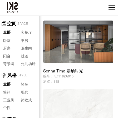
空间
SPACE
客餐厅
全部
卧室
书房
厨房
卫生间
阳台
过道
背景墙
公共场所
Senna Time 塞纳时光
风格
编号：KG1182A015
STYLE
浏览：118
轻奢
全部
简约
现代
工业风
简欧式
个性