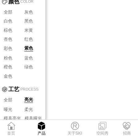
颜色
COLOR
全部
灰色
白色
黑色
棕色
米黄
杏色
红色
彩色
紫色
粉色
蓝色
橙色
绿色
金色
工艺
PROCESS
全部
亮光
哑光
柔光
模具亮光
模具哑光
模具柔光
首页
产品
关于SKI
空间秀
招商