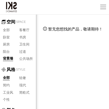
空间
SPACE
暂无您想找的产品，敬请期待！

全部
客餐厅
卧室
书房
厨房
卫生间
阳台
过道
公共场所
背景墙
风格
STYLE
轻奢
全部
简约
现代
工业风
简欧式
个性