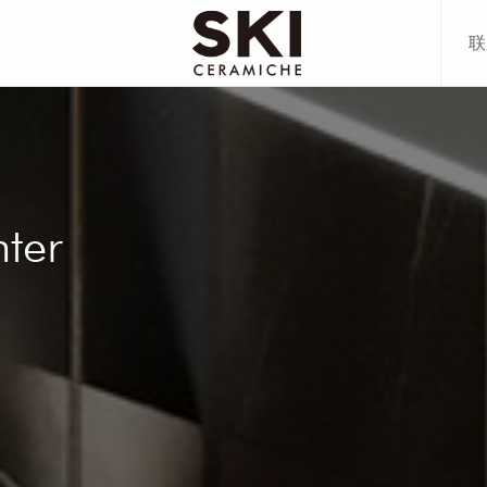
联
80CM
00CM
80CM
78CM
70CM
ter
20CM
00CM
70CM
多+