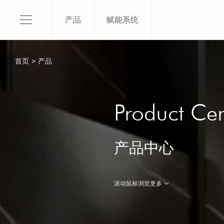
产品
赋能系统
120X1
150X3
首页
>
产品
120X2
120X2
关于我们
120x2
Product Cen
SKI介绍
120X1
平台品牌
100x3
产品中心
品牌授权
100x2
品牌荣誉
了解更
滚动鼠标浏览更多
