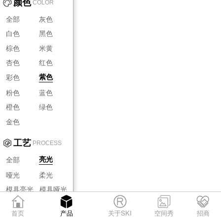
颜色
COLOR
全部
灰色
白色
黑色
棕色
米黄
杏色
红色
彩色
紫色
粉色
蓝色
橙色
绿色
金色
工艺
PROCESS
全部
亮光
哑光
柔光
模具亮光
模具哑光
模具柔光
首页
产品
关于SKI
空间秀
招商