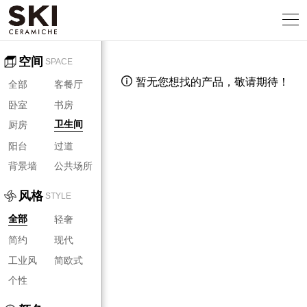
空间
SPACE
暂无您想找的产品，敬请期待！

全部
客餐厅
卧室
书房
厨房
卫生间
阳台
过道
背景墙
公共场所
风格
STYLE
轻奢
全部
简约
现代
工业风
简欧式
个性