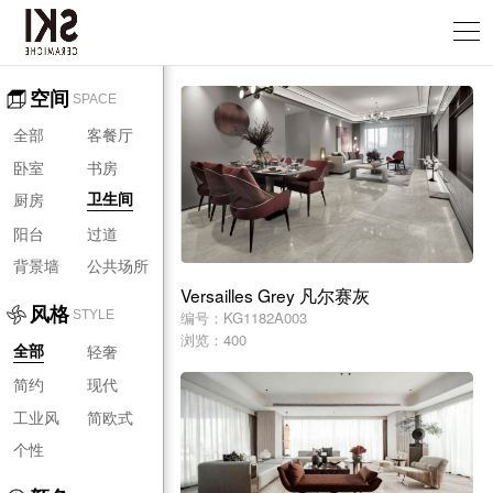
空间
SPACE
全部
客餐厅
卧室
书房
厨房
卫生间
阳台
过道
背景墙
公共场所
Versailles Grey 凡尔赛灰
风格
编号：KG1182A003
STYLE
浏览：400
轻奢
全部
简约
现代
工业风
简欧式
个性