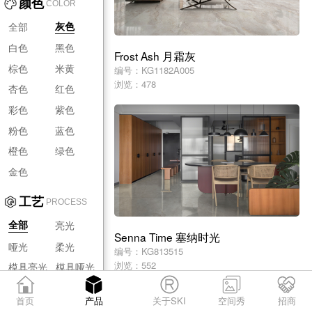
颜色
COLOR
全部
灰色
白色
黑色
Frost Ash 月霜灰
棕色
米黄
编号：KG1182A005
浏览：478
杏色
红色
彩色
紫色
粉色
蓝色
橙色
绿色
金色
工艺
PROCESS
亮光
全部
Senna Time 塞纳时光
哑光
柔光
编号：KG813515
浏览：552
模具亮光
模具哑光
模具柔光
首页
产品
关于SKI
空间秀
招商