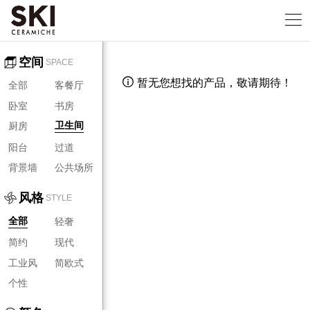
空间
SPACE
暂无您想找的产品，敬请期待！

全部
客餐厅
卧室
书房
厨房
卫生间
阳台
过道
背景墙
公共场所
风格
STYLE
轻奢
全部
简约
现代
工业风
简欧式
个性