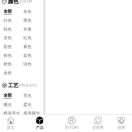
颜色
COLOR
灰色
全部
白色
黑色
棕色
米黄
杏色
红色
彩色
紫色
粉色
蓝色
橙色
绿色
金色
工艺
PROCESS
亮光
全部
哑光
柔光
模具亮光
模具哑光
模具柔光
首页
产品
关于SKI
空间秀
招商