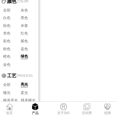
颜色
COLOR
全部
灰色
白色
黑色
棕色
米黄
杏色
红色
彩色
紫色
粉色
蓝色
橙色
绿色
金色
工艺
PROCESS
全部
亮光
哑光
柔光
模具亮光
模具哑光
模具柔光
首页
产品
关于SKI
空间秀
招商