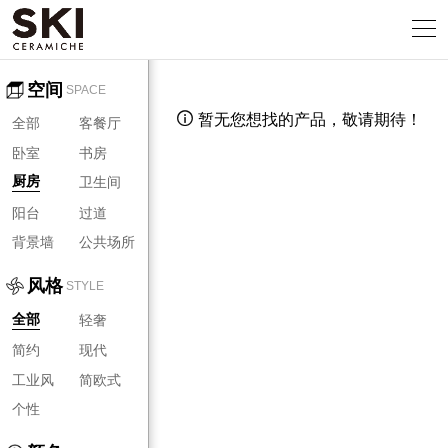
空间
SPACE
暂无您想找的产品，敬请期待！

全部
客餐厅
卧室
书房
卫生间
厨房
阳台
过道
背景墙
公共场所
风格
STYLE
轻奢
全部
简约
现代
工业风
简欧式
个性