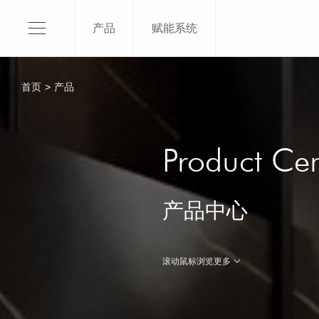
产品
赋能系统
120X1
150X3
首页
>
产品
120X2
120X2
关于我们
120x2
Product Cen
SKI介绍
120X1
平台品牌
100x3
产品中心
品牌授权
100x2
品牌荣誉
了解更
滚动鼠标浏览更多
