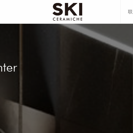
联
80CM
00CM
80CM
78CM
70CM
ter
20CM
00CM
70CM
多+