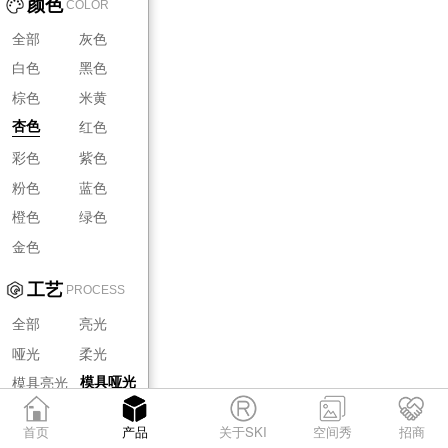
颜色
COLOR
全部
灰色
白色
黑色
棕色
米黄
红色
杏色
彩色
紫色
粉色
蓝色
橙色
绿色
金色
工艺
PROCESS
全部
亮光
哑光
柔光
模具亮光
模具哑光
模具柔光
首页
产品
关于SKI
空间秀
招商