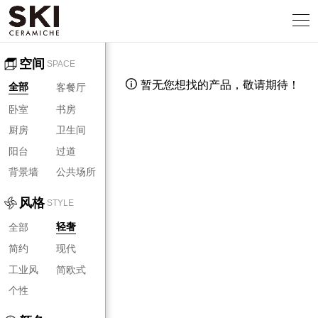
空间
SPACE
暂无您想找的产品，敬请期待！

客餐厅
全部
卧室
书房
厨房
卫生间
阳台
过道
背景墙
公共场所
风格
STYLE
全部
轻奢
简约
现代
工业风
简欧式
个性