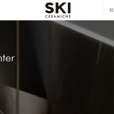
联
80CM
00CM
80CM
78CM
70CM
ter
20CM
00CM
70CM
多+