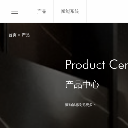
产品
赋能系统
120X1
150X3
首页
>
产品
120X2
120X2
关于我们
120x2
Product Cen
SKI介绍
120X1
平台品牌
100x3
产品中心
品牌授权
100x2
品牌荣誉
了解更
滚动鼠标浏览更多
