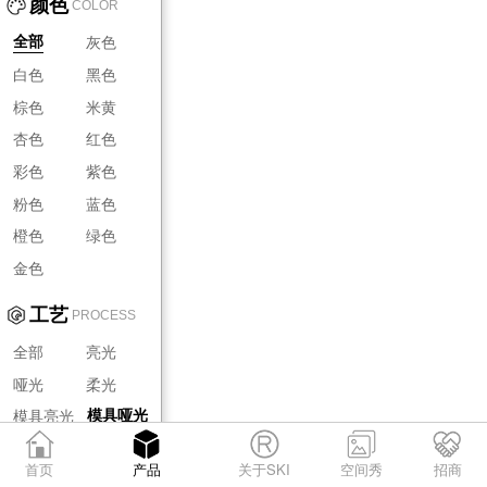
颜色
COLOR
灰色
全部
白色
黑色
棕色
米黄
杏色
红色
彩色
紫色
粉色
蓝色
橙色
绿色
金色
工艺
PROCESS
全部
亮光
哑光
柔光
模具亮光
模具哑光
模具柔光
首页
产品
关于SKI
空间秀
招商