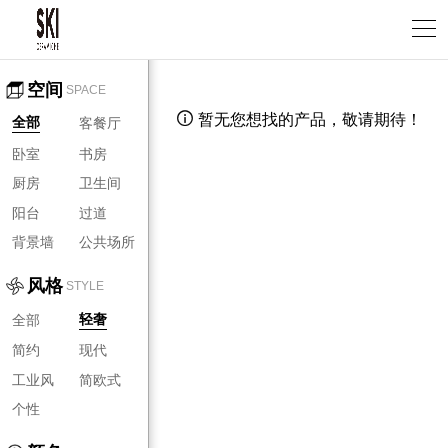
空间
SPACE
暂无您想找的产品，敬请期待！

客餐厅
全部
卧室
书房
厨房
卫生间
阳台
过道
背景墙
公共场所
风格
STYLE
全部
轻奢
简约
现代
工业风
简欧式
个性