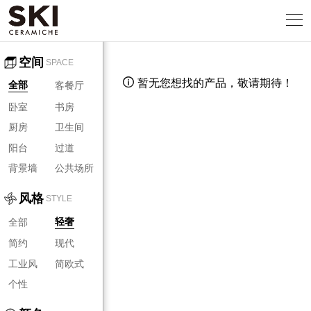
空间
SPACE
暂无您想找的产品，敬请期待！

客餐厅
全部
卧室
书房
厨房
卫生间
阳台
过道
背景墙
公共场所
风格
STYLE
全部
轻奢
简约
现代
工业风
简欧式
个性