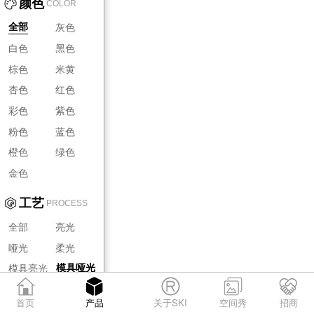
颜色
COLOR
灰色
全部
白色
黑色
棕色
米黄
杏色
红色
彩色
紫色
粉色
蓝色
橙色
绿色
金色
工艺
PROCESS
全部
亮光
哑光
柔光
模具亮光
模具哑光
模具柔光
首页
产品
关于SKI
空间秀
招商