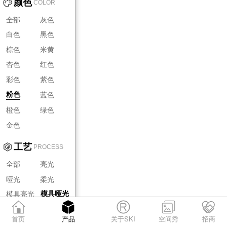
颜色
COLOR
全部
灰色
白色
黑色
棕色
米黄
杏色
红色
彩色
紫色
蓝色
粉色
橙色
绿色
金色
工艺
PROCESS
全部
亮光
哑光
柔光
模具亮光
模具哑光
模具柔光
首页
产品
关于SKI
空间秀
招商