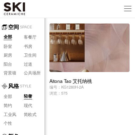
空间
SPACE
客餐厅
全部
卧室
书房
厨房
卫生间
阳台
过道
背景墙
公共场所
Aitona Tao 艾托纳桃
风格
编号：KG1280H-2A
STYLE
浏览：575
全部
轻奢
简约
现代
工业风
简欧式
个性