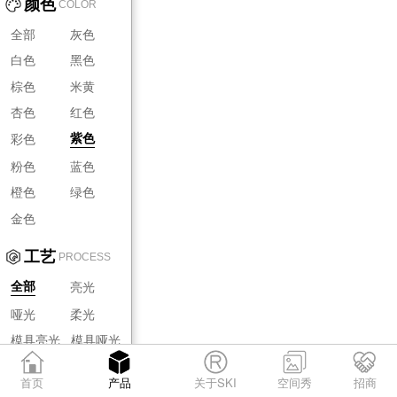
颜色
COLOR
全部
灰色
白色
黑色
棕色
米黄
杏色
红色
彩色
紫色
粉色
蓝色
橙色
绿色
金色
工艺
PROCESS
亮光
全部
哑光
柔光
模具亮光
模具哑光
模具柔光
首页
产品
关于SKI
空间秀
招商