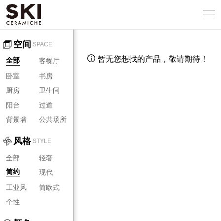
空间
SPACE
暂无您想找的产品，敬请期待！

客餐厅
全部
卧室
书房
厨房
卫生间
阳台
过道
背景墙
公共场所
风格
STYLE
全部
轻奢
现代
简约
工业风
简欧式
个性