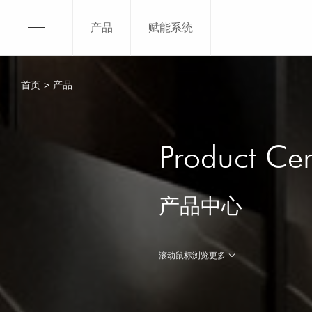
产品
赋能系统
120X1
150X3
首页
>
产品
120X2
120X2
关于我们
120x2
Product Cen
SKI介绍
120X1
平台品牌
100x3
产品中心
品牌授权
100x2
品牌荣誉
了解更
滚动鼠标浏览更多
