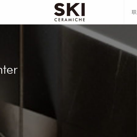
联
80CM
00CM
80CM
78CM
70CM
ter
20CM
00CM
70CM
多+