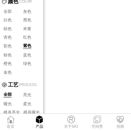
颜色
COLOR
全部
灰色
白色
黑色
棕色
米黄
杏色
红色
彩色
紫色
粉色
蓝色
橙色
绿色
金色
工艺
PROCESS
亮光
全部
哑光
柔光
模具亮光
模具哑光
模具柔光
首页
产品
关于SKI
空间秀
招商