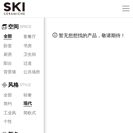
空间
SPACE
暂无您想找的产品，敬请期待！

客餐厅
全部
卧室
书房
厨房
卫生间
阳台
过道
背景墙
公共场所
风格
STYLE
全部
轻奢
简约
现代
工业风
简欧式
个性