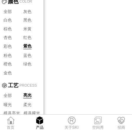
颜色
COLOR
全部
灰色
白色
黑色
棕色
米黄
杏色
红色
彩色
紫色
粉色
蓝色
橙色
绿色
金色
工艺
PROCESS
全部
亮光
哑光
柔光
模具亮光
模具哑光
模具柔光
首页
产品
关于SKI
空间秀
招商