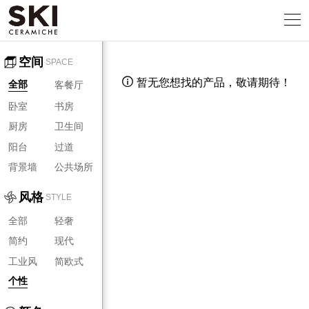
空间
SPACE
暂无您想找的产品，敬请期待！

客餐厅
全部
卧室
书房
厨房
卫生间
阳台
过道
背景墙
公共场所
风格
STYLE
全部
轻奢
简约
现代
工业风
简欧式
个性