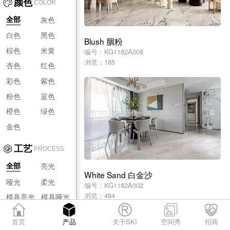
颜色
COLOR
灰色
全部
白色
黑色
Blush 胭粉
棕色
米黄
编号：KG1182A008
浏览：185
杏色
红色
彩色
紫色
粉色
蓝色
橙色
绿色
金色
工艺
PROCESS
亮光
全部
White Sand 白金沙
哑光
柔光
编号：KG1182A002
浏览：484
模具亮光
模具哑光
模具柔光
首页
产品
关于SKI
空间秀
招商