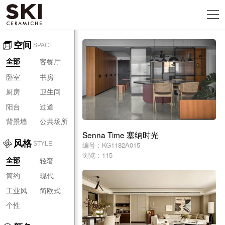
空间
SPACE
客餐厅
全部
卧室
书房
厨房
卫生间
阳台
过道
背景墙
公共场所
Senna Time 塞纳时光
风格
编号：KG1182A015
STYLE
浏览：115
轻奢
全部
简约
现代
工业风
简欧式
个性