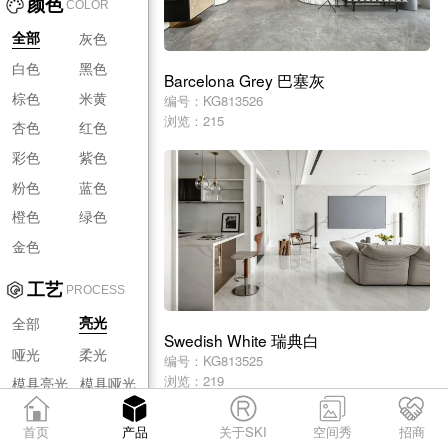
颜色
COLOR
灰色
全部
白色
黑色
Barcelona Grey 巴塞灰
棕色
米黄
编号：KG813526
浏览：215
杏色
红色
彩色
紫色
粉色
蓝色
橙色
绿色
金色
工艺
PROCESS
全部
亮光
Swedish White 瑞典白
哑光
柔光
编号：KG813525
浏览：219
模具亮光
模具哑光
模具柔光
首页
产品
关于SKI
空间秀
招商