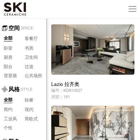
空间
SPACE
客餐厅
全部
卧室
书房
厨房
卫生间
阳台
过道
背景墙
公共场所
Lazio 拉齐奥
风格
编号：KG813527
STYLE
浏览：191
轻奢
全部
简约
现代
工业风
简欧式
个性