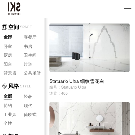
空间
SPACE
客餐厅
全部
卧室
书房
厨房
卫生间
阳台
过道
背景墙
公共场所
Statuario Ultra 细纹雪花白
风格
编号：Statuario Ultra
STYLE
浏览：465
轻奢
全部
简约
现代
工业风
简欧式
个性