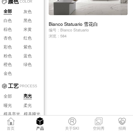
颜色
COLOR
灰色
全部
白色
黑色
Bianco Statuario 雪花白
棕色
米黄
编号：Bianco Statuario
浏览：584
杏色
红色
彩色
紫色
粉色
蓝色
橙色
绿色
金色
工艺
PROCESS
全部
亮光
哑光
柔光
模具亮光
模具哑光
模具柔光
首页
产品
关于SKI
空间秀
招商