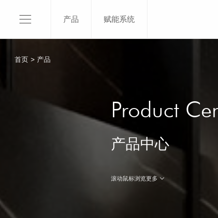
产品
赋能系统
120X1
150X3
首页
>
产品
120X2
120X2
关于我们
120x2
Product Cen
SKI介绍
120X1
平台品牌
100x3
产品中心
品牌授权
100x2
品牌荣誉
了解更
滚动鼠标浏览更多
