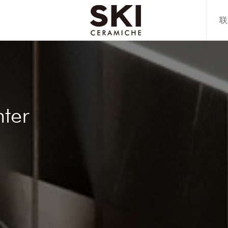
联
80CM
00CM
80CM
78CM
70CM
ter
20CM
00CM
70CM
多+