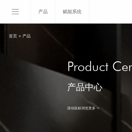
产品
赋能系统
120X1
150X3
首页
>
产品
120X2
120X2
关于我们
120x2
Product Cen
SKI介绍
120X1
平台品牌
100x3
产品中心
品牌授权
100x2
品牌荣誉
了解更
滚动鼠标浏览更多
