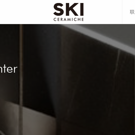
联
80CM
00CM
80CM
78CM
70CM
ter
20CM
00CM
70CM
多+