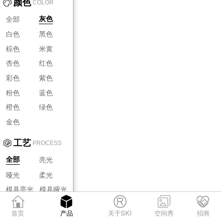
颜色
COLOR
全部
灰色
白色
黑色
棕色
米黄
杏色
红色
彩色
紫色
粉色
蓝色
橙色
绿色
金色
工艺
PROCESS
亮光
全部
哑光
柔光
模具亮光
模具哑光
模具柔光
首页
产品
关于SKI
空间秀
招商