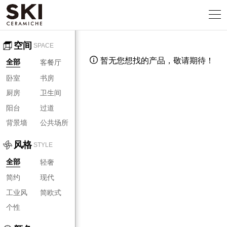
空间
SPACE
暂无您想找的产品，敬请期待！

客餐厅
全部
卧室
书房
厨房
卫生间
阳台
过道
背景墙
公共场所
风格
STYLE
轻奢
全部
简约
现代
工业风
简欧式
个性