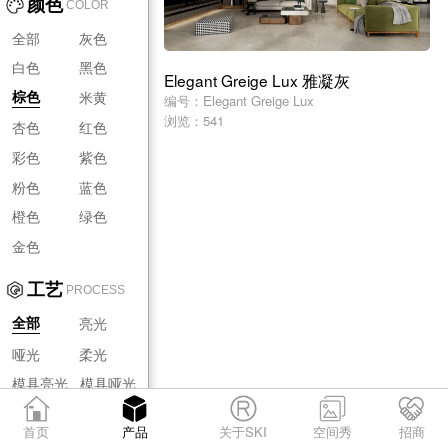
颜色
COLOR
全部
灰色
白色
黑色
Elegant Greige Lux 雅凝灰
米黄
棕色
编号：Elegant Greige Lux
浏览：541
杏色
红色
彩色
紫色
粉色
蓝色
橙色
绿色
金色
工艺
PROCESS
亮光
全部
哑光
柔光
模具亮光
模具哑光
模具柔光
首页
产品
关于SKI
空间秀
招商