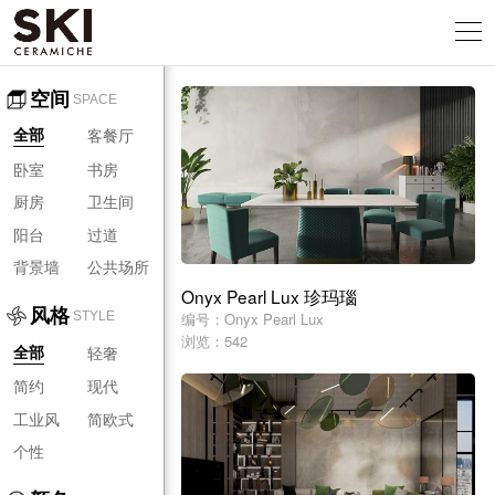
空间
SPACE
客餐厅
全部
卧室
书房
厨房
卫生间
阳台
过道
背景墙
公共场所
Onyx Pearl Lux 珍玛瑙
风格
编号：Onyx Pearl Lux
STYLE
浏览：542
轻奢
全部
简约
现代
工业风
简欧式
个性