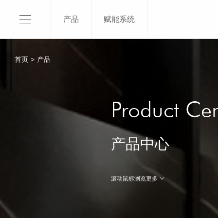
产品
赋能系统
120X1
150X3
首页
>
产品
120X2
120X2
关于我们
120x2
Product Cen
SKI介绍
120X1
平台品牌
100x3
产品中心
品牌授权
100x2
品牌荣誉
了解更
滚动鼠标浏览更多
