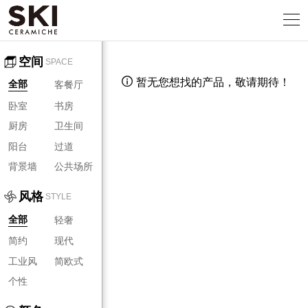
空间
SPACE
暂无您想找的产品，敬请期待！

客餐厅
全部
卧室
书房
厨房
卫生间
阳台
过道
背景墙
公共场所
风格
STYLE
轻奢
全部
简约
现代
工业风
简欧式
个性