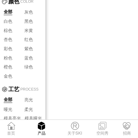
颜色
COLOR
灰色
全部
白色
黑色
棕色
米黄
杏色
红色
彩色
紫色
粉色
蓝色
橙色
绿色
金色
工艺
PROCESS
亮光
全部
哑光
柔光
模具亮光
模具哑光
模具柔光
首页
产品
关于SKI
空间秀
招商