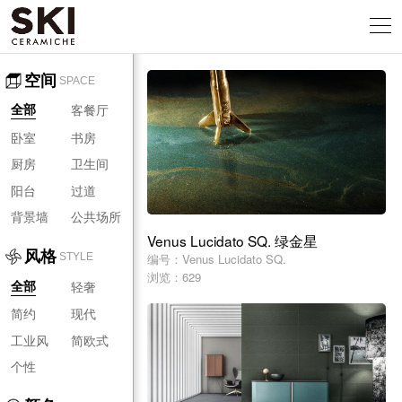
空间
SPACE
客餐厅
全部
卧室
书房
厨房
卫生间
阳台
过道
背景墙
公共场所
Venus Lucidato SQ. 绿金星
风格
编号：Venus Lucidato SQ.
STYLE
浏览：629
轻奢
全部
简约
现代
工业风
简欧式
个性