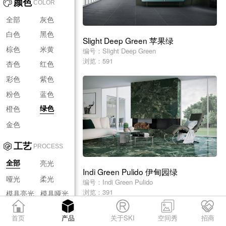
颜色
COLOR
全部
灰色
白色
黑色
Slight Deep Green 苹果绿
棕色
米黄
编号：Slight Deep Green
浏览：591
杏色
红色
彩色
紫色
粉色
蓝色
橙色
绿色
金色
工艺
PROCESS
亮光
全部
Indi Green Pulido 伊甸园绿
哑光
柔光
编号：Indi Green Pulido
浏览：391
模具亮光
模具哑光
模具柔光
首页
产品
关于SKI
空间秀
招商