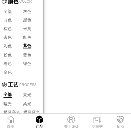
颜色
COLOR
全部
灰色
白色
黑色
棕色
米黄
杏色
红色
彩色
紫色
粉色
蓝色
橙色
绿色
金色
工艺
PROCESS
亮光
全部
哑光
柔光
模具亮光
模具哑光
模具柔光
首页
产品
关于SKI
空间秀
招商