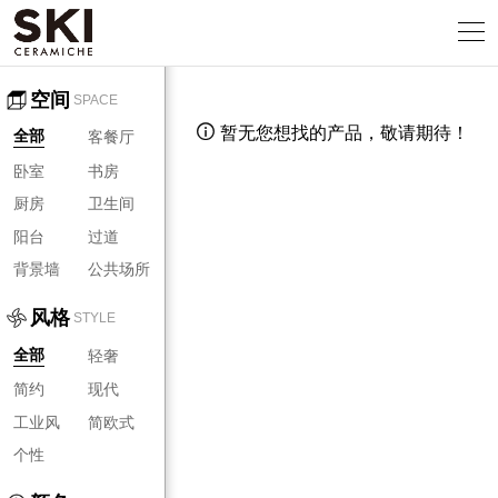
空间
SPACE
暂无您想找的产品，敬请期待！

客餐厅
全部
卧室
书房
厨房
卫生间
阳台
过道
背景墙
公共场所
风格
STYLE
轻奢
全部
简约
现代
工业风
简欧式
个性