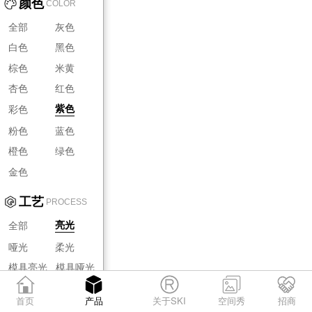
颜色
COLOR
全部
灰色
白色
黑色
棕色
米黄
杏色
红色
彩色
紫色
粉色
蓝色
橙色
绿色
金色
工艺
PROCESS
全部
亮光
哑光
柔光
模具亮光
模具哑光
模具柔光
首页
产品
关于SKI
空间秀
招商