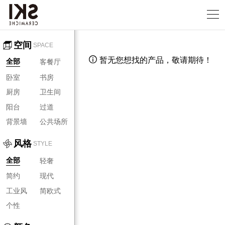
空间
SPACE
暂无您想找的产品，敬请期待！

客餐厅
全部
卧室
书房
厨房
卫生间
阳台
过道
背景墙
公共场所
风格
STYLE
轻奢
全部
简约
现代
工业风
简欧式
个性