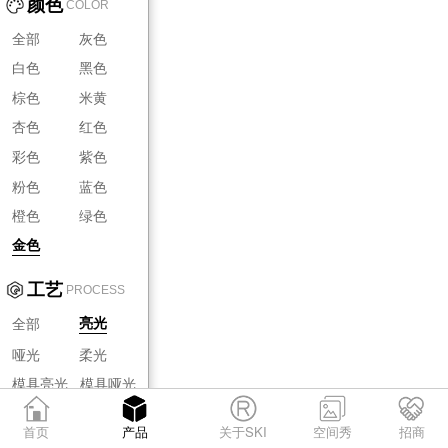
颜色
COLOR
全部
灰色
白色
黑色
棕色
米黄
杏色
红色
彩色
紫色
粉色
蓝色
橙色
绿色
金色
工艺
PROCESS
全部
亮光
哑光
柔光
模具亮光
模具哑光
模具柔光
首页
产品
关于SKI
空间秀
招商