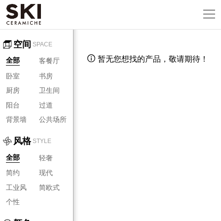
空间
SPACE
暂无您想找的产品，敬请期待！

客餐厅
全部
卧室
书房
厨房
卫生间
阳台
过道
背景墙
公共场所
风格
STYLE
轻奢
全部
简约
现代
工业风
简欧式
个性