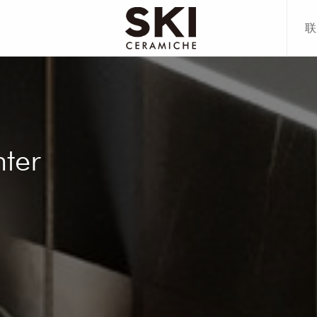
联
80CM
00CM
80CM
78CM
70CM
ter
20CM
00CM
70CM
多+