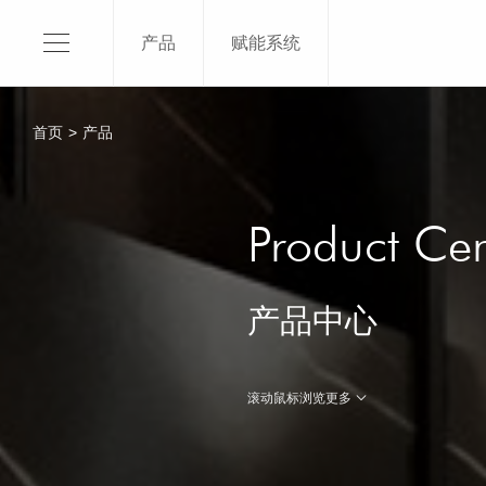
产品
赋能系统
120X1
150X3
首页
>
产品
120X2
120X2
关于我们
120x2
Product Cen
SKI介绍
120X1
平台品牌
100x3
产品中心
品牌授权
100x2
品牌荣誉
了解更
滚动鼠标浏览更多
