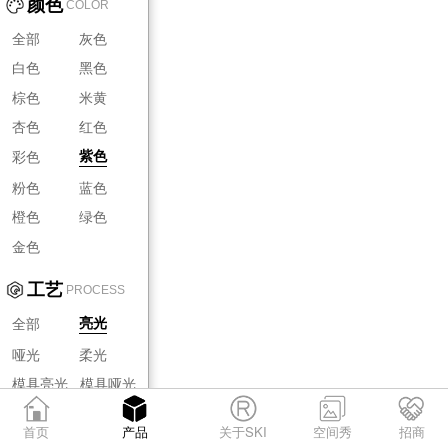
颜色
COLOR
全部
灰色
白色
黑色
棕色
米黄
杏色
红色
彩色
紫色
粉色
蓝色
橙色
绿色
金色
工艺
PROCESS
全部
亮光
哑光
柔光
模具亮光
模具哑光
模具柔光
首页
产品
关于SKI
空间秀
招商