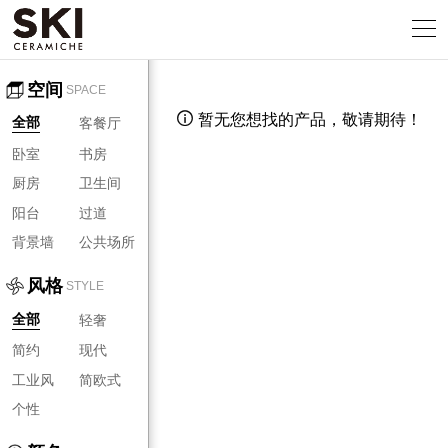
空间
SPACE
暂无您想找的产品，敬请期待！

客餐厅
全部
卧室
书房
厨房
卫生间
阳台
过道
背景墙
公共场所
风格
STYLE
轻奢
全部
简约
现代
工业风
简欧式
个性