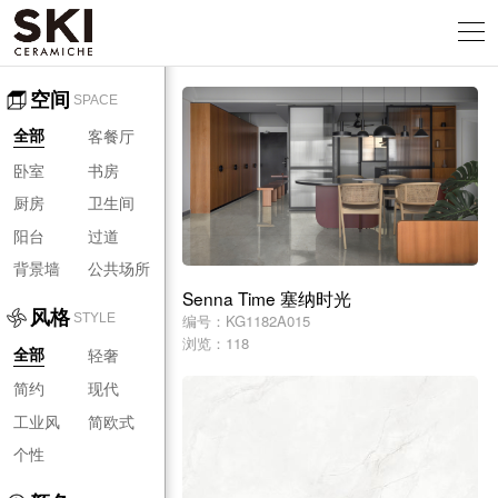
空间
SPACE
客餐厅
全部
卧室
书房
厨房
卫生间
阳台
过道
背景墙
公共场所
Senna Time 塞纳时光
风格
编号：KG1182A015
STYLE
浏览：118
轻奢
全部
简约
现代
工业风
简欧式
个性