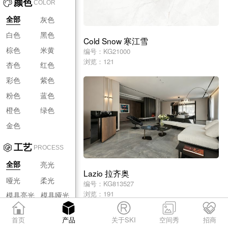
颜色
COLOR
灰色
全部
白色
黑色
Cold Snow 寒江雪
棕色
米黄
编号：KG21000
浏览：121
杏色
红色
彩色
紫色
粉色
蓝色
橙色
绿色
金色
工艺
PROCESS
亮光
全部
Lazio 拉齐奥
哑光
柔光
编号：KG813527
浏览：191
模具亮光
模具哑光
模具柔光
首页
产品
关于SKI
空间秀
招商